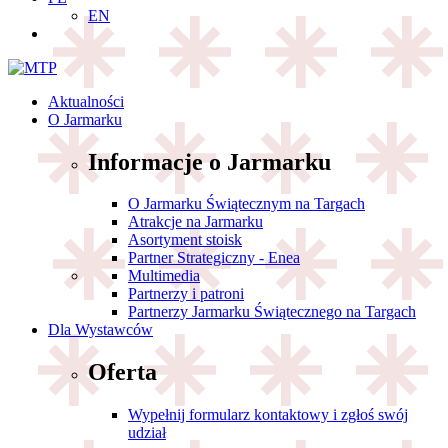
EN
Aktualności
O Jarmarku
Informacje o Jarmarku
O Jarmarku Świątecznym na Targach
Atrakcje na Jarmarku
Asortyment stoisk
Partner Strategiczny - Enea
Multimedia
Partnerzy i patroni
Partnerzy Jarmarku Świątecznego na Targach
Dla Wystawców
Oferta
Wypełnij formularz kontaktowy i zgłoś swój
udział