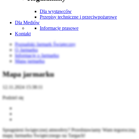
Dla wystawców
Przepisy techniczne i przeciwpożarowe
Dla Mediów
Informacje prasowe
Kontakt
Poznański Jarmark Świąteczny
O Jarmarku
Informacje o Jarmarku
Mapa jarmarku
Mapa jarmarku
12.11.2024 15:38:11
Podziel się
Spragnieni świątecznej atmosfery? Przedstawiamy Wam tegoroczną
mapę Jarmarku Świątecznego na Targach!