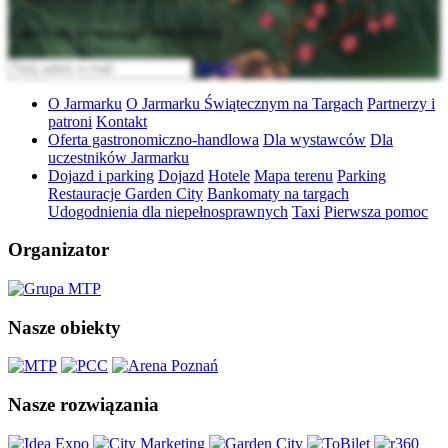
Zapisz się do naszego newslettera
Wyślij
O Jarmarku
O Jarmarku Świątecznym na Targach
Partnerzy i
patroni
Kontakt
Oferta gastronomiczno-handlowa
Dla wystawców
Dla
uczestników Jarmarku
Dojazd i parking
Dojazd
Hotele
Mapa terenu
Parking
Restauracje Garden City
Bankomaty na targach
Udogodnienia dla niepełnosprawnych
Taxi
Pierwsza pomoc
Organizator
Nasze obiekty
Nasze rozwiązania