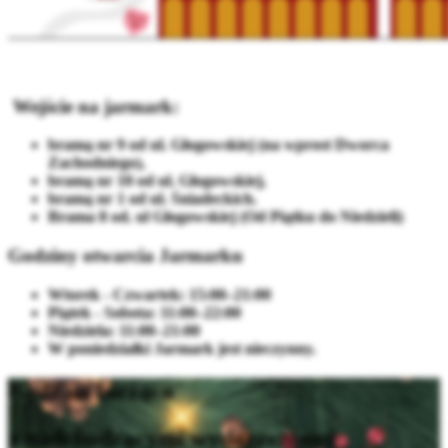
Wejście na jarmark:
bramą nr 9 od ul. Głogowskiej (na wprost Dworca
Zachodniego),
bramą nr 10 od ul. Głogowskiej,
bramą nr 1 od ul. Śniadeckich.
Brama 8 od. ul Głogowskiej (Od Piątku do Niedzieli)
Godziny otwarcia Jarmarku
Wtorek - Czwartek: 15:00–21:00
Piątek - Sobota: 11:00–22:00
Niedziela: 11:00–21:00
W poniedziałki Jarmark jest nieczynny.
Bądź na bieżąco
z nadchodzącymi wydarzeniami